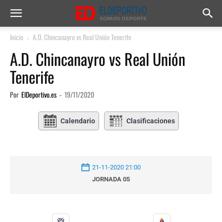
Inicio
A.D. Chincanayro vs Real Unión Tenerife
A.D. Chincanayro vs Real Unión
Tenerife
Por
ElDeportivo.es
-
19/11/2020
Calendario
Clasificaciones
21-11-2020 21:00
JORNADA 05