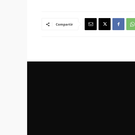
Compartir