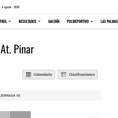
 - 6 agosto - 2026
TBOL
RESULTADOS
GALERÍA
POLIDEPORTIVO
LAS PALMAS
 At. Pinar
Calendario
Clasificaciones
JORNADA 03