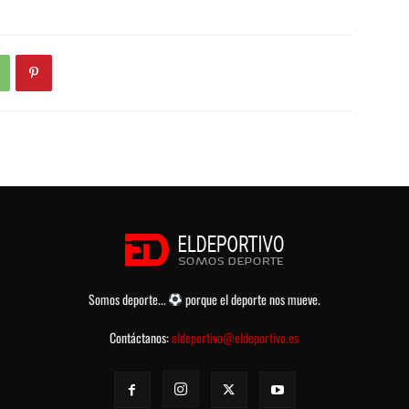
Somos deporte...
porque el deporte nos mueve.
Contáctanos:
eldeportivo@eldeportivo.es