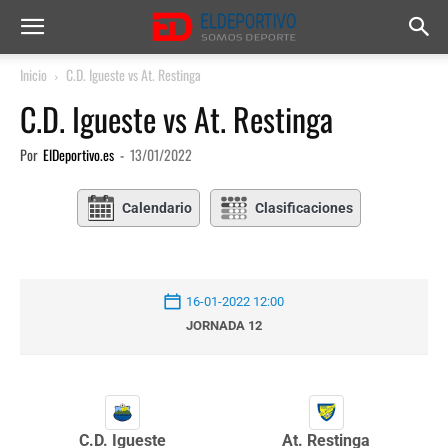
Inicio
C.D. Igueste vs At. Restinga
C.D. Igueste vs At. Restinga
Por
ElDeportivo.es
-
13/01/2022
Calendario
Clasificaciones
16-01-2022 12:00
JORNADA 12
C.D. Igueste
At. Restinga