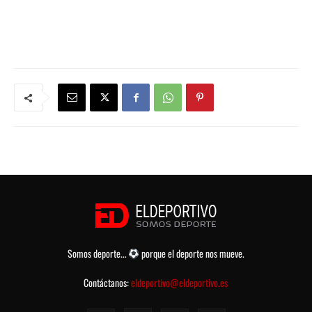
Somos deporte...
porque el deporte nos mueve.
Contáctanos:
eldeportivo@eldeportivo.es