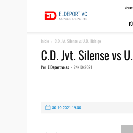
ElDeportivo.es
vierne
FÚ
Inicio
C.D. Jvt. Silense vs U.D. Hidalgo
C.D. Jvt. Silense vs U
Por
ElDeportivo.es
-
24/10/2021
30-10-2021 19:00