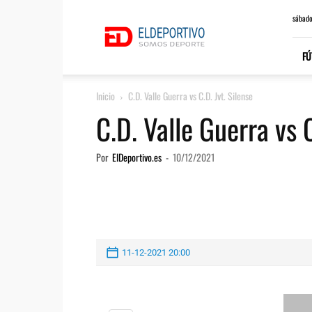
ElDeportivo.es
sábado
FÚ
Inicio
C.D. Valle Guerra vs C.D. Jvt. Silense
C.D. Valle Guerra vs C
Por
ElDeportivo.es
-
10/12/2021
11-12-2021 20:00