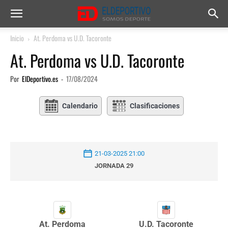
Inicio
At. Perdoma vs U.D. Tacoronte
At. Perdoma vs U.D. Tacoronte
Por
ElDeportivo.es
-
17/08/2024
Calendario
Clasificaciones
21-03-2025 21:00
JORNADA 29
At. Perdoma
U.D. Tacoronte