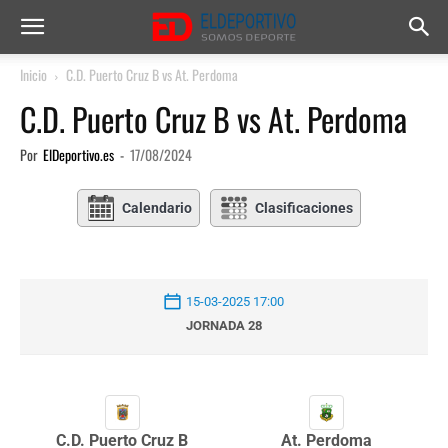
Inicio
C.D. Puerto Cruz B vs At. Perdoma
C.D. Puerto Cruz B vs At. Perdoma
Por
ElDeportivo.es
-
17/08/2024
Calendario
Clasificaciones
15-03-2025 17:00
JORNADA 28
C.D. Puerto Cruz B
At. Perdoma