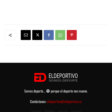
Somos deporte...
porque el deporte nos mueve.
Contáctanos:
eldeportivo@eldeportivo.es