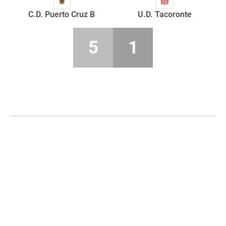
C.D. Puerto Cruz B
U.D. Tacoronte
5
1