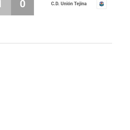
1
0
C.D. Unión Tejina