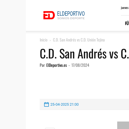
ElDeportivo.es
jueves
FÚ
Inicio
C.D. San Andrés vs C.D. Unión Tejina
C.D. San Andrés vs C.
Por
ElDeportivo.es
-
17/08/2024
25-04-2025 21:00