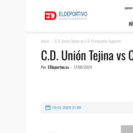
ElDeportivo.es
jueves
FÚ
Inicio
C.D. Unión Tejina vs C.D. Portezuelo Tegueste
C.D. Unión Tejina vs 
Por
ElDeportivo.es
-
17/08/2024
10-01-2025 21:00