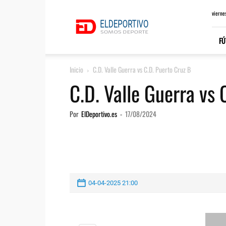
ElDeportivo.es
vierne
FÚ
Inicio
C.D. Valle Guerra vs C.D. Puerto Cruz B
C.D. Valle Guerra vs 
Por
ElDeportivo.es
-
17/08/2024
04-04-2025 21:00