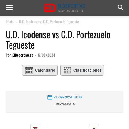
Inicio
U.D. Icodense vs C.D. Portezuelo Tegueste
U.D. Icodense vs C.D. Portezuelo
Tegueste
Por
ElDeportivo.es
-
17/08/2024
Calendario
Clasificaciones
21-09-2024 18:00
JORNADA 4