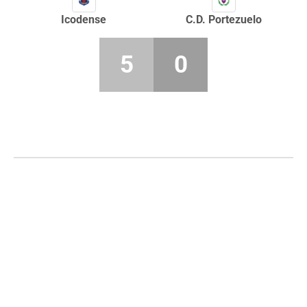
Icodense
C.D. Portezuelo
5
0