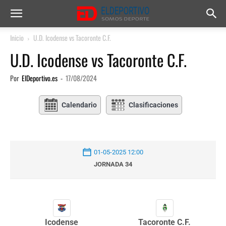
Inicio
U.D. Icodense vs Tacoronte C.F.
U.D. Icodense vs Tacoronte C.F.
Por
ElDeportivo.es
-
17/08/2024
Calendario
Clasificaciones
01-05-2025 12:00
JORNADA 34
Icodense
Tacoronte C.F.