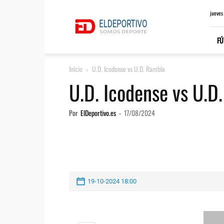
ElDeportivo.es
jueves
FÚ
Inicio
U.D. Icodense vs U.D. Rambla
U.D. Icodense vs U.D
Por
ElDeportivo.es
-
17/08/2024
19-10-2024 18:00