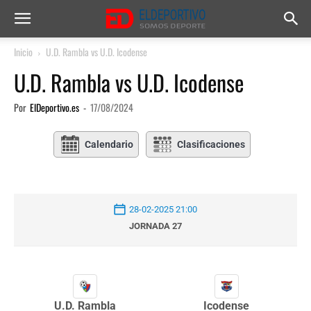
Inicio
U.D. Rambla vs U.D. Icodense
U.D. Rambla vs U.D. Icodense
Por
ElDeportivo.es
-
17/08/2024
Calendario
Clasificaciones
28-02-2025 21:00
JORNADA 27
U.D. Rambla
Icodense