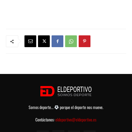
Somos deporte...
porque el deporte nos mueve.
Contáctanos:
eldeportivo@eldeportivo.es