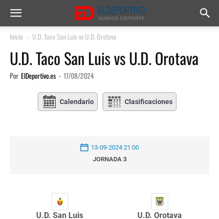
Inicio
U.D. Taco San Luis vs U.D. Orotava
U.D. Taco San Luis vs U.D. Orotava
Por
ElDeportivo.es
-
17/08/2024
Calendario
Clasificaciones
13-09-2024 21:00
JORNADA 3
U.D. San Luis
U.D. Orotava