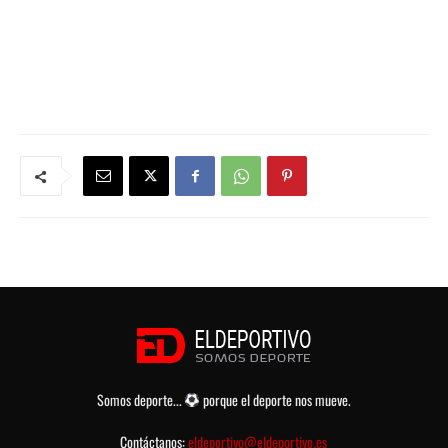
Somos deporte...
porque el deporte nos mueve.
Contáctanos:
eldeportivo@eldeportivo.es