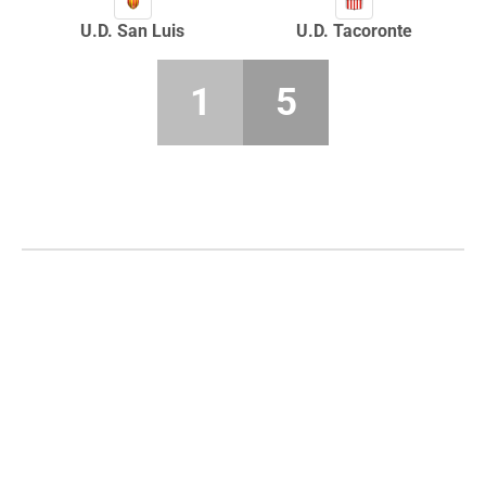
U.D. San Luis
U.D. Tacoronte
1
5