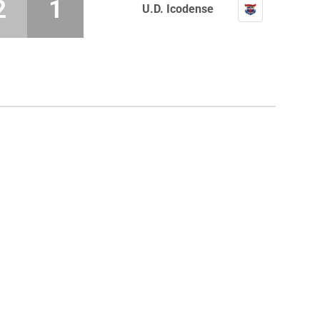
2
1
U.D. Icodense