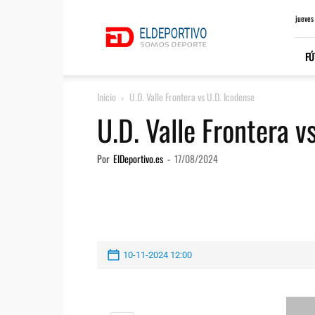
ElDeportivo.es
jueves
FÚ
Inicio
U.D. Valle Frontera vs U.D. Icodense
U.D. Valle Frontera v
Por
ElDeportivo.es
-
17/08/2024
10-11-2024 12:00