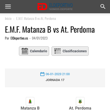
Inicio
E.M.F. Matanza B vs At. Perdoma
E.M.F. Matanza B vs At. Perdoma
Por
ElDeportivo.es
-
04/01/2023
Calendario
Clasificaciones
06-01-2023 21:00
JORNADA 17
Matanza B
At. Perdoma