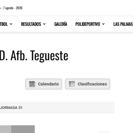
s - 7 agosto - 2026
TBOL
RESULTADOS
GALERÍA
POLIDEPORTIVO
LAS PALMAS
D. Afb. Tegueste
Calendario
Clasificaciones
JORNADA 31