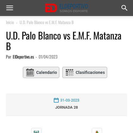
Inicio
U.D. Palo Blanco vs E.M.F. Matanza B
U.D. Palo Blanco vs E.M.F. Matanza
B
Por
ElDeportivo.es
-
01/04/2023
Calendario
Clasificaciones
31-03-2023
JORNADA 28