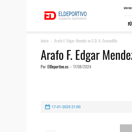
ElDeportivo.es
vierne
FÚ
Inicio
Arafo F. Edgar Mendez vs C.D. A. Granadilla
Arafo F. Edgar Mendez
Por
ElDeportivo.es
-
17/08/2024
17-01-2025 21:00