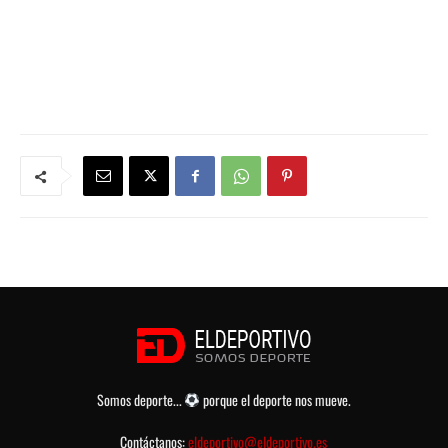
Somos deporte...
porque el deporte nos mueve.
Contáctanos:
eldeportivo@eldeportivo.es