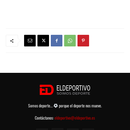
Somos deporte...
porque el deporte nos mueve.
Contáctanos:
eldeportivo@eldeportivo.es