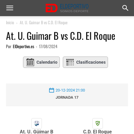
Inicio
At. U. Guimar B vs C.D. El Roque
At. U. Guimar B vs C.D. El Roque
Por
ElDeportivo.es
-
17/08/2024
Calendario
Clasificaciones
20-12-2024 21:00
JORNADA 17
At. U. Güímar B
C.D. El Roque