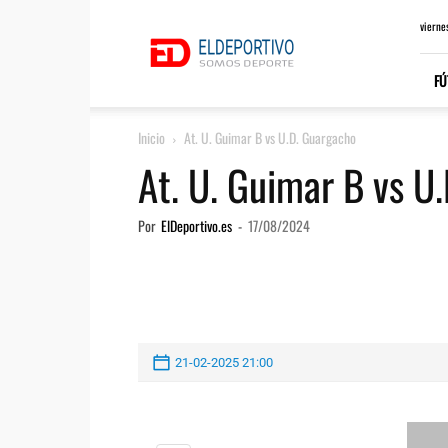
ElDeportivo.es
vierne
FÚ
Inicio
At. U. Guimar B vs U.D. Guargacho
At. U. Guimar B vs U
Por
ElDeportivo.es
-
17/08/2024
21-02-2025 21:00