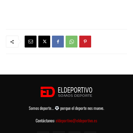
Somos deporte...
porque el deporte nos mueve.
Contáctanos:
eldeportivo@eldeportivo.es