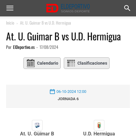
Inicio
At. U. Guimar B vs U.D. Hermigua
At. U. Guimar B vs U.D. Hermigua
Por
ElDeportivo.es
-
17/08/2024
Calendario
Clasificaciones
06-10-2024 12:00
JORNADA 6
At. U. Güímar B
U.D. Hermigua