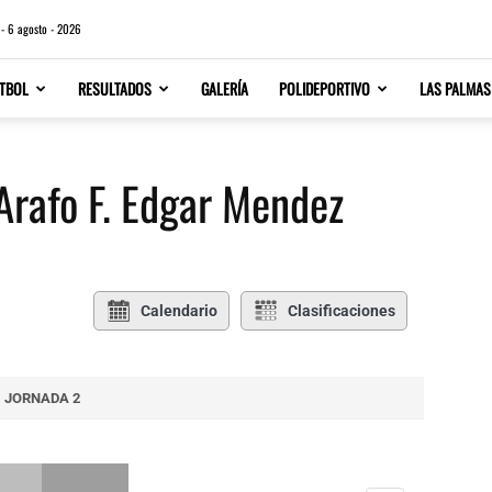
 - 6 agosto - 2026
TBOL
RESULTADOS
GALERÍA
POLIDEPORTIVO
LAS PALMAS
 Arafo F. Edgar Mendez
Calendario
Clasificaciones
JORNADA 2