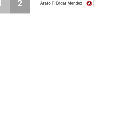
1
2
Arafo F. Edgar Mendez