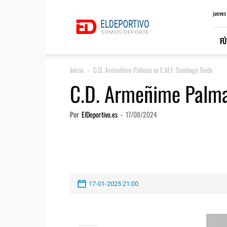
ElDeportivo.es
jueves
FÚ
Inicio
C.D. Armeñime Palmas vs E.M.F. Santiago Teide
C.D. Armeñime Palmas
Por
ElDeportivo.es
-
17/08/2024
17-01-2025 21:00