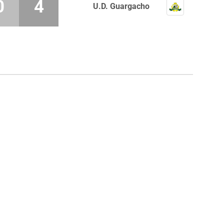
0
4
U.D. Guargacho