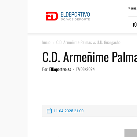
ElDeportivo.es
vierne
FÚ
Inicio
C.D. Armeñime Palmas vs U.D. Guargacho
C.D. Armeñime Palma
Por
ElDeportivo.es
-
17/08/2024
11-04-2025 21:00