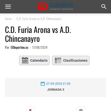
Inicio
C.D. Furia Arona vs A.D. Chincanayro
C.D. Furia Arona vs A.D.
Chincanayro
Por
ElDeportivo.es
-
17/08/2024
Calendario
Clasificaciones
27-09-2024 21:00
JORNADA 5