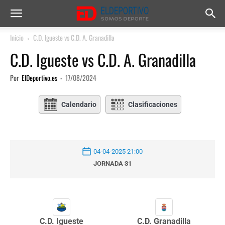
Inicio
C.D. Igueste vs C.D. A. Granadilla
C.D. Igueste vs C.D. A. Granadilla
Por
ElDeportivo.es
-
17/08/2024
Calendario
Clasificaciones
04-04-2025 21:00
JORNADA 31
C.D. Igueste
C.D. Granadilla