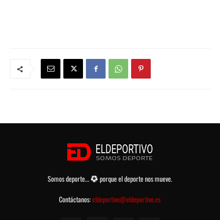
Somos deporte...
porque el deporte nos mueve.
Contáctanos:
eldeportivo@eldeportivo.es