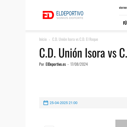
ElDeportivo.es
vierne
FÚ
Inicio
C.D. Unión Isora vs C.D. El Roque
C.D. Unión Isora vs C
Por
ElDeportivo.es
-
17/08/2024
25-04-2025 21:00