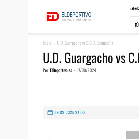
ElDeportivo.es
sábado
FÚ
Inicio
U.D. Guargacho vs C.D. A. Granadilla
U.D. Guargacho vs C.D
Por
ElDeportivo.es
-
17/08/2024
28-02-2025 21:00