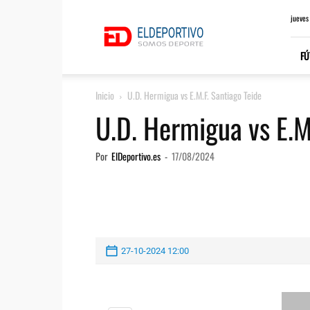
ElDeportivo.es
jueves
FÚ
Inicio
U.D. Hermigua vs E.M.F. Santiago Teide
U.D. Hermigua vs E.M
Por
ElDeportivo.es
-
17/08/2024
27-10-2024 12:00