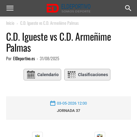
Inicio
C.D. Igueste vs C.D. Armeñime Palmas
C.D. Igueste vs C.D. Armeñime
Palmas
Por
ElDeportivo.es
-
31/08/2025
Calendario
Clasificaciones
03-05-2026 12:00
JORNADA 37