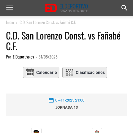
Inicio
C.D. San Lorenzo Const. vs Fañabé C.F.
C.D. San Lorenzo Const. vs Fañabé
C.F.
Por
ElDeportivo.es
-
31/08/2025
Calendario
Clasificaciones
07-11-2025 21:00
JORNADA 13