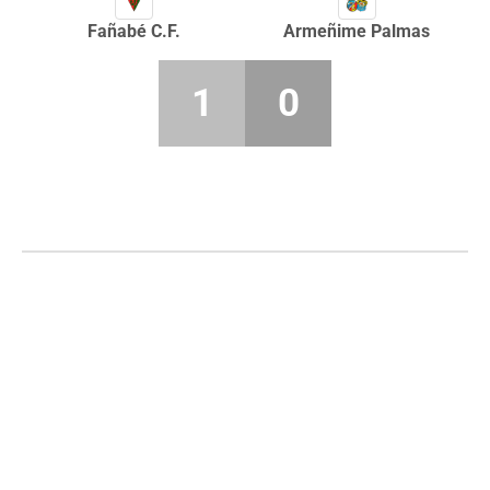
Fañabé C.F.
Armeñime Palmas
1
0