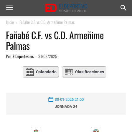
Inicio
Fañabé C.F. vs C.D. Armeñime Palmas
Fañabé C.F. vs C.D. Armeñime
Palmas
Por
ElDeportivo.es
-
31/08/2025
Calendario
Clasificaciones
30-01-2026 21:00
JORNADA 24