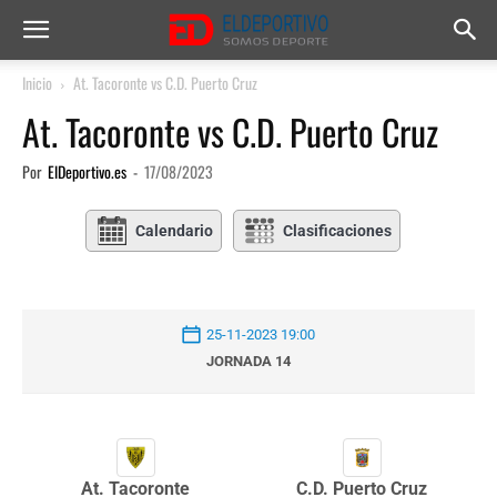
Inicio
At. Tacoronte vs C.D. Puerto Cruz
At. Tacoronte vs C.D. Puerto Cruz
Por
ElDeportivo.es
-
17/08/2023
Calendario
Clasificaciones
25-11-2023 19:00
JORNADA 14
At. Tacoronte
C.D. Puerto Cruz