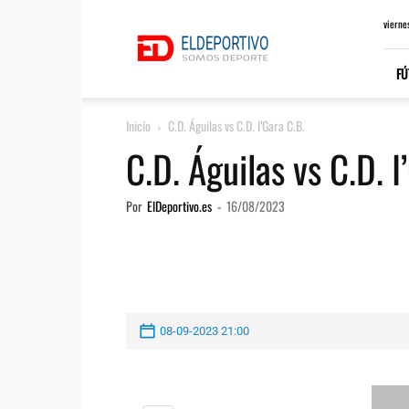
ElDeportivo.es
vierne
FÚ
Inicio
C.D. Águilas vs C.D. I’Gara C.B.
C.D. Águilas vs C.D. I
Por
ElDeportivo.es
-
16/08/2023
08-09-2023 21:00