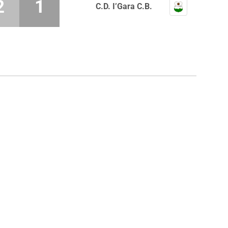
2
1
C.D. I’Gara C.B.