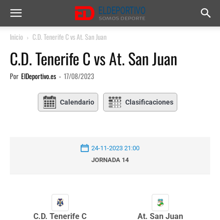
Inicio
C.D. Tenerife C vs At. San Juan
C.D. Tenerife C vs At. San Juan
Por
ElDeportivo.es
-
17/08/2023
Calendario
Clasificaciones
24-11-2023 21:00
JORNADA 14
C.D. Tenerife C
At. San Juan