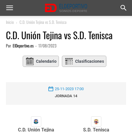
Inicio
C.D. Unión Tejina vs S.D. Tenisca
C.D. Unión Tejina vs S.D. Tenisca
Por
ElDeportivo.es
-
17/08/2023
Calendario
Clasificaciones
25-11-2023 17:00
JORNADA 14
C.D. Unión Tejina
S.D. Tenisca