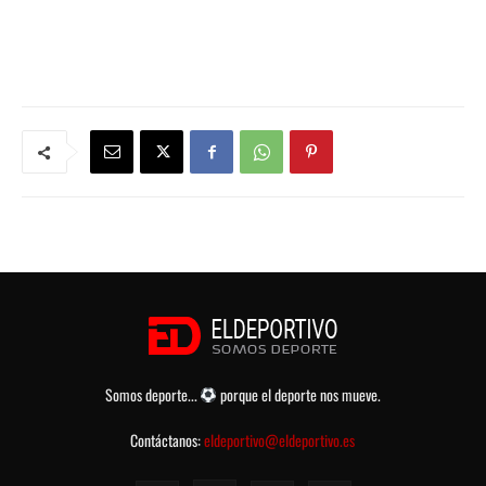
Somos deporte...
porque el deporte nos mueve.
Contáctanos:
eldeportivo@eldeportivo.es