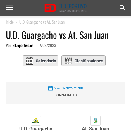
Inicio
U.D. Guargacho vs At. San Juan
U.D. Guargacho vs At. San Juan
Por
ElDeportivo.es
-
17/08/2023
Calendario
Clasificaciones
27-10-2023 21:00
JORNADA 10
U.D. Guargacho
At. San Juan