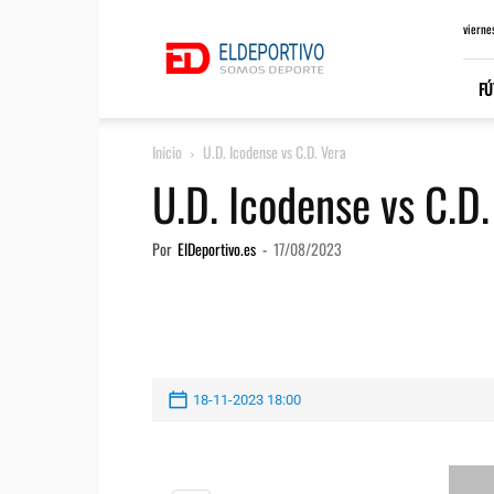
ElDeportivo.es
vierne
FÚ
Inicio
U.D. Icodense vs C.D. Vera
U.D. Icodense vs C.D.
Por
ElDeportivo.es
-
17/08/2023
18-11-2023 18:00