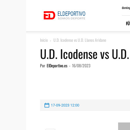
ElDeportivo.es
doming
FÚ
Inicio
U.D. Icodense vs U.D. Llanos Aridane
U.D. Icodense vs U.D.
Por
ElDeportivo.es
-
16/08/2023
17-09-2023 12:00