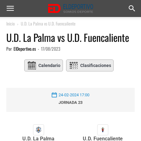
Inicio
U.D. La Palma vs U.D. Fuencaliente
U.D. La Palma vs U.D. Fuencaliente
Por
ElDeportivo.es
-
17/08/2023
Calendario
Clasificaciones
24-02-2024 17:00
JORNADA 23
U.D. La Palma
U.D. Fuencaliente