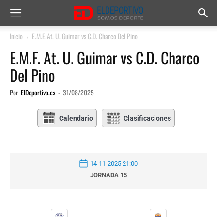
Inicio
E.M.F. At. U. Guimar vs C.D. Charco Del Pino
E.M.F. At. U. Guimar vs C.D. Charco
Del Pino
Por
ElDeportivo.es
-
31/08/2025
Calendario
Clasificaciones
14-11-2025 21:00
JORNADA 15